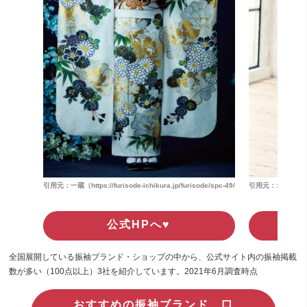
引用元：一蔵（https://furisode-ichikura.jp/furisode/spc-49/）
引用元：オンディーヌ（ht
公式HPへ♥
全国展開している振袖ブランド・ショップの中から、公式サイト内の振袖掲載
数が多い（100点以上）3社を紹介しています。2021年6月調査時点
おすすめの振袖ブランド 口