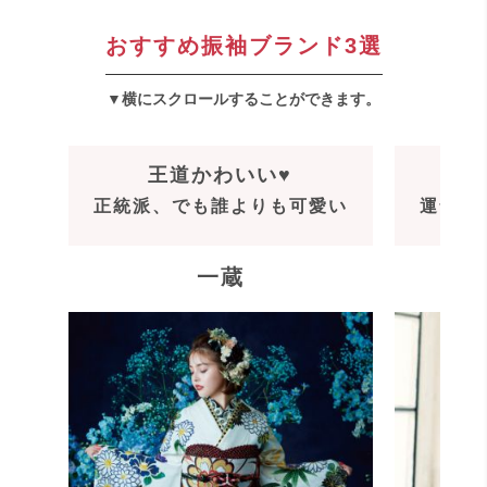
おすすめ振袖ブランド3選
▼横にスクロールすることができます。
王道かわいい♥
正統派、でも誰よりも可愛い
運命の
一蔵