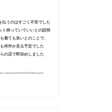
を払うのはすごく不安でした
ット持っていていいとの説明
も着ても良いとのことで、
も何件か見る予定でした
らの店で即決めしました
om/store/detail/id/3119/p/report