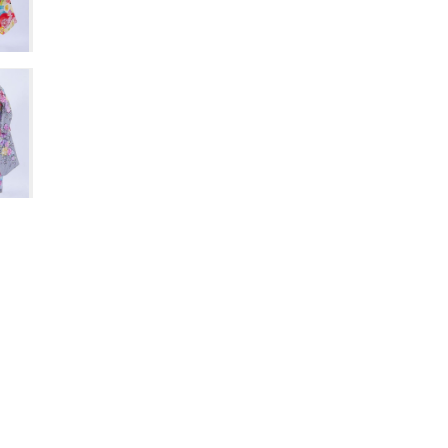
de-luvri.jp/collection/f31-129/
引用元：ラブリ公式サイト https://furisode-luvri.jp/collecti