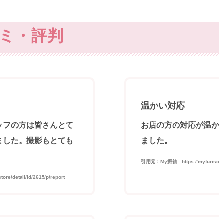
ミ・評判
温かい対応
ッフの方は皆さんとて
お店の方の対応が温か
ました。撮影もとても
ました。
。
引用元：My振袖 https://myfurisode.c
e/detail/id/2615/p/report