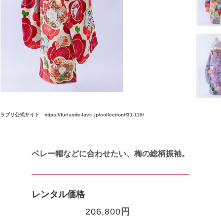
公式サイト https://furisode-luvri.jp/collection/f31-115/
引用元：ラブリ公式サイト https://furiso
ベレー帽などに合わせたい、梅の総柄振袖。
レンタル価格
206,800
円