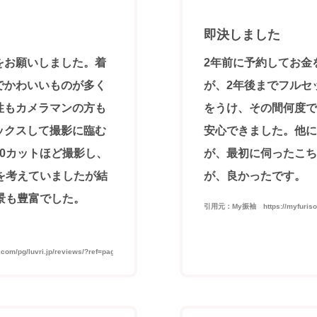
即決しました
をお願いしました。着
2年前に予約してお金
でかわいいものが多く
が、2年後までフルセ
性もカメラマンの方も
をうけ、その間何度で
ックスして撮影に臨む
安心できました。他に
0カットほど撮影し、
が、最初に伺ったこち
を考えていましたが結
が、良かったです。
景も豊富でした。
引用元：My振袖 https://myfurisode.c
/pg/luvri.jp/reviews/?ref=page_internal