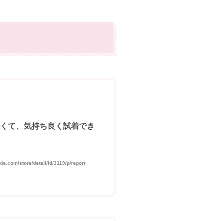
くて、気持ち良く試着でき
om/store/detail/id/3119/p/report