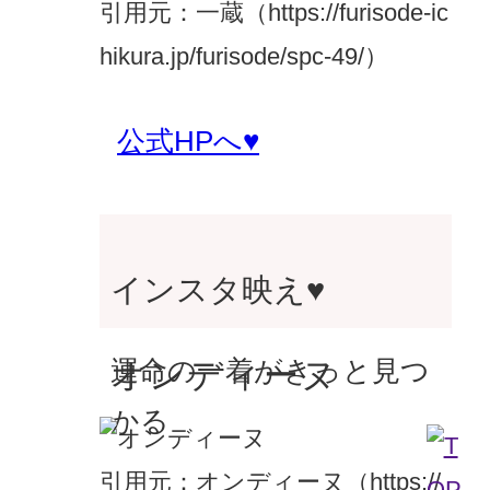
引用元：一蔵（https://furisode-ic
hikura.jp/furisode/spc-49/）
公式HPへ♥
インスタ映え♥
オンディーヌ
運命の一着がきっと見つ
かる
引用元：オンディーヌ（https://