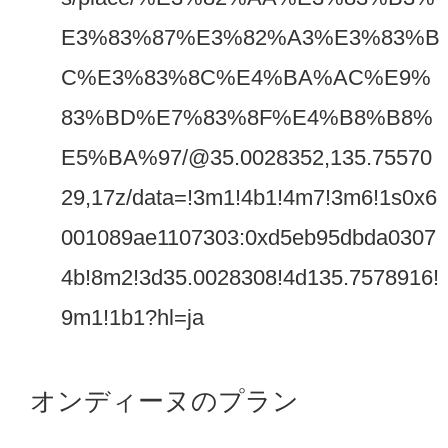
E3%83%87%E3%82%A3%E3%83%B
C%E3%83%8C%E4%BA%AC%E9%
83%BD%E7%83%8F%E4%B8%B8%
E5%BA%97/@35.0028352,135.75570
29,17z/data=!3m1!4b1!4m7!3m6!1s0x6
001089ae1107303:0xd5eb95dbda0307
4b!8m2!3d35.0028308!4d135.7578916!
9m1!1b1?hl=ja
オンディーヌのプラン