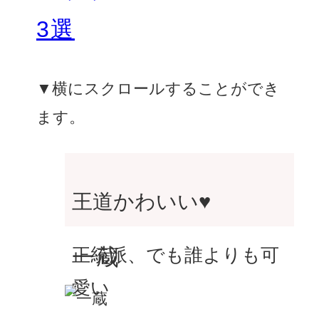
3選
▼横にスクロールすることができ
ます。
王道かわいい♥
一蔵
正統派、でも誰よりも可
愛い