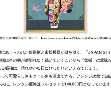
用元：FURISODE ARC公式サイト https://www.arc-web.com/20th/furisode/furisode/18-649.ht
にあしらわれた短冊柄と市松模様が目を引く、「JAPAN ST
模様はその柄が途切れなく続いていくことから「繁栄」の意味
れる振袖は、晴れやかな日にぴったりといえるでしょう。
よって可愛らしさもクールさも演出できる、アレンジ次第で自
人に。レンタル価格はフルセットで140,800円となっています