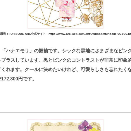
用元：FURISODE ARC公式サイト https://www.arc-web.com/20th/furisode/furisode/06-006.ht
、「ハナエモリ」の振袖です。シックな黒地にさまざまなピン
をプラスしています。黒とピンクのコントラストが非常に印象
てくれます。クールに決めたいけれど、可愛らしさも忘れたく
72,800円です。