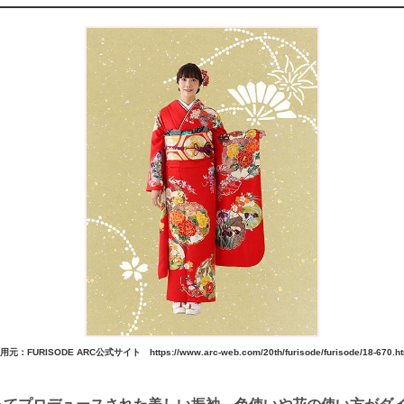
用元：FURISODE ARC公式サイト https://www.arc-web.com/20th/furisode/furisode/18-670.ht