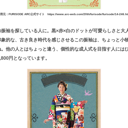
用元：FURISODE ARC公式サイト https://www.arc-web.com/20th/furisode/furisode/14-246.ht
の振袖を探している人に。黒×赤×白のドットが可愛らしさと大
印象的な、古き良き時代を感じさせるこの振袖は、ちょっと小
ね。他の人とはちょっと違う、個性的な成人式を目指す人には
,800円となっています。