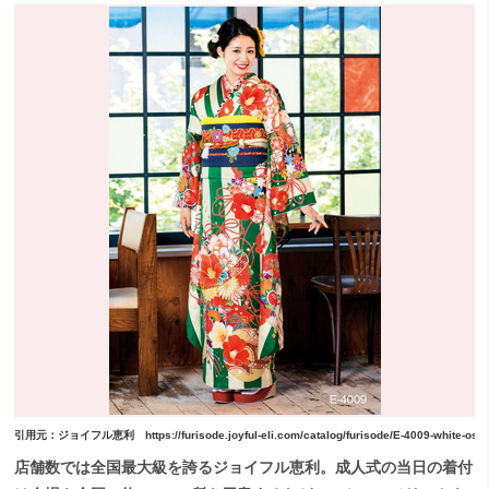
引用元：ジョイフル恵利 https://furisode.joyful-eli.com/catalog/furisode/E-4009-white-os-3
店舗数では全国最大級を誇るジョイフル恵利。成人式の当日の着付