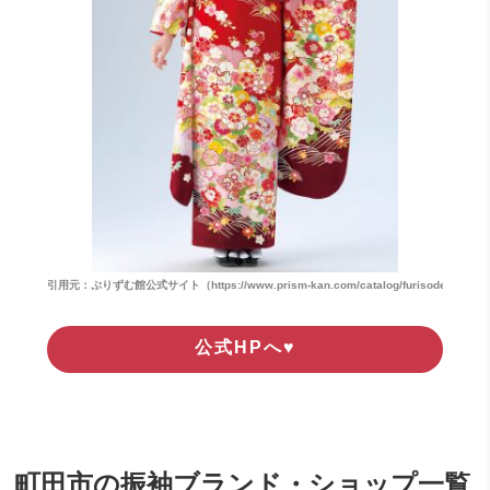
引用元：ぷりずむ館公式サイト（https://www.prism-kan.com/catalog/furisode/p16-13-red
公式HPへ♥
町田市の振袖ブランド・ショップ一覧