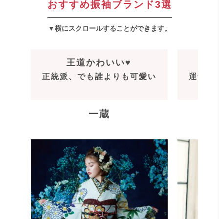
おすすめ振袖ブランド3選
▼横にスクロールすることができます。
王道かわいい♥
正統派、でも誰よりも可愛い
運命の
一蔵