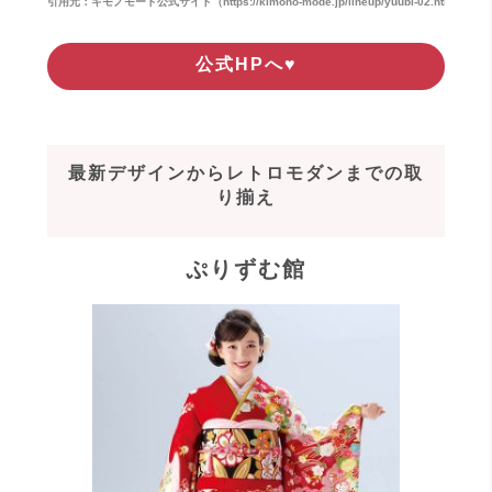
引用元：キモノモード公式サイト（https://kimono-mode.jp/lineup/yuubi-02.html）
公式HPへ♥
最新デザインからレトロモダンまでの取
り揃え
ぷりずむ館