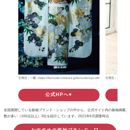
引用元：一蔵（https://furisode-ichikura.jp/furisode/spc-49/）
引用元：オンディーヌ（ht
公式HPへ♥
全国展開している振袖ブランド・ショップの中から、公式サイト内の振袖掲載
数が多い（100点以上）3社を紹介しています。2021年6月調査時点